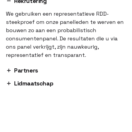
Rekrutering
We gebruiken een representatieve RDD-
steekproef om onze panelleden te werven en
bouwen zo aan een probabilistisch
consumentenpanel. De resultaten die u via
ons panel verkrijgt, zijn nauwkeurig,
representatief en transparant.
Partners
Lidmaatschap
We werken samen met enkele van de
grootste bedrijven in de
Ons panel bestaat uit meer dan 8000 leden.
marktonderzoekindustrie om onze klanten te
Alleen respondenten die zijn geworven via
voorzien van hoogwaardige, Europese data.
onze op probability-gebaseerde uitnodiging
krijgen toegang tot ons panel.