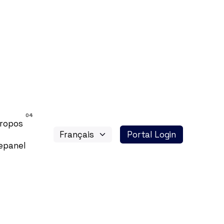
propos
Portal Login
epanel