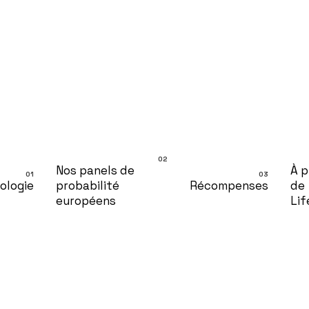
Nos panels de
À 
ologie
probabilité
Récompenses
de
européens
Lif