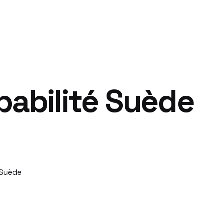
babilité Suède
 Suède